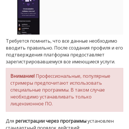
Требуется помнить, что все данные необходимо
вводить правильно. После создания профиля и его
подтверждения платформа предоставляет
зарегистрировавшемуся все имеющиеся услуги.
Внимание!
Профессиональные, популярные
стримеры предпочитают использовать
специальные программы. В таком случае
необходимо устанавливать только
лицензионное ПО.
Для
регистрации через программы
установлен
стандартный порядок действий: