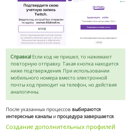
Справка!
Если код не пришел, то нажимают
повторную отправку. Такая кнопка находится
ниже подтверждения. При использовании
мобильного номера вместо электронной
почты код приходит на телефон, но действия
аналогичны.
После указанных процессов
выбираются
интересные каналы
и
процедура завершается
.
Создание дополнительных профилей