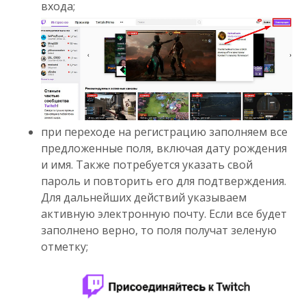
входа;
при переходе на регистрацию заполняем все
предложенные поля, включая дату рождения
и имя. Также потребуется указать свой
пароль и повторить его для подтверждения.
Для дальнейших действий указываем
активную электронную почту. Если все будет
заполнено верно, то поля получат зеленую
отметку;