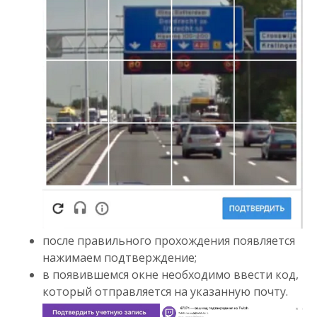
после правильного прохождения появляется
нажимаем подтверждение;
в появившемся окне необходимо ввести код,
который отправляется на указанную почту.