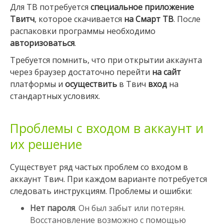
Для ТВ потребуется
специальное приложение
Твитч
, которое скачивается
на Смарт ТВ
. После
распаковки программы необходимо
авторизоваться
.
Требуется помнить, что при открытии аккаунта
через браузер достаточно перейти
на сайт
платформы и
осуществить
в Твич
вход
на
стандартных условиях.
Проблемы с входом в аккаунт и
их решение
Существует ряд частых проблем со входом в
аккаунт Твич. При каждом варианте потребуется
следовать инструкциям. Проблемы и ошибки:
Нет пароля
. Он был забыт или потерян.
Восстановление возможно с помощью