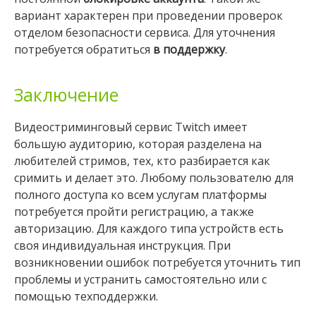
вариант характерен при проведении проверок
отделом безопасности сервиса. Для уточнения
потребуется обратиться
в поддержку
.
Заключение
Видеостриминговый сервис Twitch имеет
большую аудиторию, которая разделена на
любителей стримов, тех, кто разбирается как
сримить и делает это. Любому пользователю для
полного доступа ко всем услугам платформы
потребуется пройти регистрацию, а также
авторизацию. Для каждого типа устройств есть
своя индивидуальная инструкция. При
возникновении ошибок потребуется уточнить тип
проблемы и устранить самостоятельно или с
помощью техподдержки.