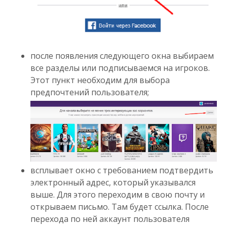
после появления следующего окна выбираем
все разделы или подписываемся на игроков.
Этот пункт необходим для выбора
предпочтений пользователя;
всплывает окно с требованием подтвердить
электронный адрес, который указывался
выше. Для этого переходим в свою почту и
открываем письмо. Там будет ссылка. После
перехода по ней аккаунт пользователя